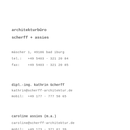
architekturbüro
scherff + assies
mäscher 1,
49186 bad iburg
tel.: +49 5403 - 321 20 84
f
ax: +49 5403 - 321 20 85
dipl.-ing. kathrin Scherff
kathrin@scherff-architektur.de
mobil: +49 177 - 777 58 65
caroline assies (m.a.)
caroline@scherff-architektur.de
mobil:
+49 173 - 371 61 39